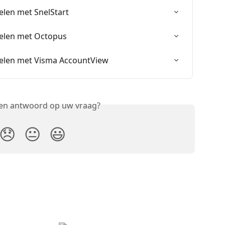
elen met SnelStart
pelen met Octopus
pelen met Visma AccountView
een antwoord op uw vraag?
😞
😐
😃