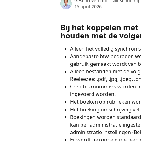
Geschreven door
Nik Schuiling
15 april 2026
Bij het koppelen met 
houden met de volge
Alleen het volledig synchro
Aangepaste btw-bedragen wor
gebruik gemaakt wordt van bt
Alleen bestanden met de vol
Reeleezee: .pdf, .jpg, .jpeg, .png,
Crediteurnummers worden nie
ingevoerd worden.
Het boeken op rubrieken word
Het boeking omschrijving vel
Boekingen worden standaard 
kan per administratie ingeste
administratie instellingen (B
Er wordt gekoppeld met een ge