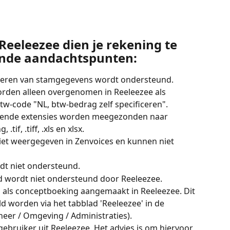
Reeleezee dien je rekening te 
nde aandachtspunten:
niseren van stamgegevens wordt ondersteund.
den alleen overgenomen in Reeleezee als 
w-code "NL, btw-bedrag zelf specificeren".
gende extensies worden meegezonden naar 
 .tif, .tiff, .xls en xlsx.
t weergegeven in Zenvoices en kunnen niet 
t niet ondersteund. 
d wordt niet ondersteund door Reeleezee.
als conceptboeking aangemaakt in Reeleezee. Dit 
ld worden via het tabblad 'Reeleezee' in de 
eheer / Omgeving / Administraties).
bruiker uit Reeleezee. Het advies is om hiervoor 