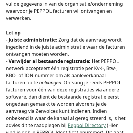
vul de gegevens in van de organisatie/onderneming 
waarvoor je PEPPOL facturen wil ontvangen en 
verwerken.
Let op
- 
Juiste administratie:
 Zorg dat de aanvraag wordt 
ingediend in de juiste administratie waar de facturen 
ontvangen moeten worden.
- 
Verwijder al bestaande registratie:
 Het PEPPOL 
netwerk accepteert één registratie per KvK-, Btw-, 
KBO- of ION-nummer om als aanleverkanaal 
facturen op te 
ontvangen
. Ontvang je reeds PEPPOL 
facturen voor één van deze registraties via andere 
software, dan dient de bestaande registratie eerst 
ongedaan gemaakt te worden alvorens je de 
aanvraag via Zenvoices kunt indienen. Indien 
onbekend is waar de kanaal al geregistreerd is, is het 
advies dit te raadplegen bij 
Peppol Directory
 (Hier 
vind je ook je PEPPOL Identificatienummer). Dit gaat 